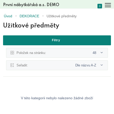
První nábytkářská a.s. DEMO
0
Úvod
DEKORACE
Užitkové předměty
Užitkové předměty
Filtry
Položek na stránku:
48
Seřadit:
Dle názvu A-Z
V této kategorii nebylo nalezeno žádné zboží