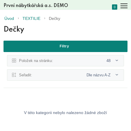
První nábytkářská a.s. DEMO
0
Úvod
TEXTILIE
Dečky
Dečky
Filtry
Položek na stránku:
48
Seřadit:
Dle názvu A-Z
V této kategorii nebylo nalezeno žádné zboží