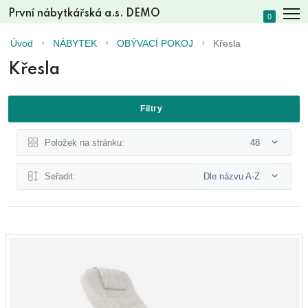
První nábytkářská a.s. DEMO
0
Úvod
NÁBYTEK
OBÝVACÍ POKOJ
Křesla
Křesla
Filtry
Položek na stránku:
48
Seřadit:
Dle názvu A-Z