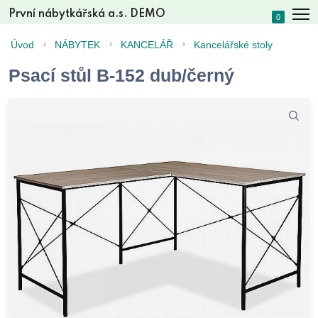
První nábytkářská a.s. DEMO
0
Úvod
NÁBYTEK
KANCELÁŘ
Kancelářské stoly
Psací stůl B-152 dub/černý